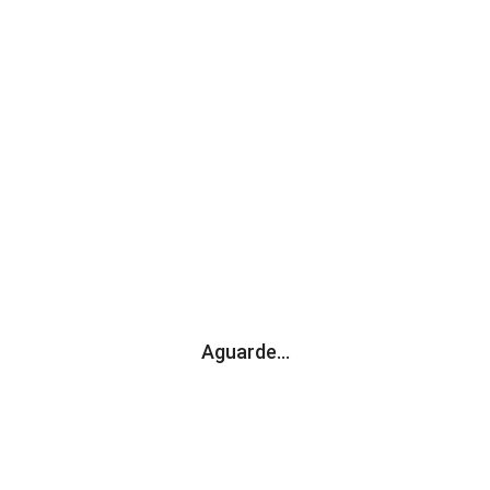
Aguarde...